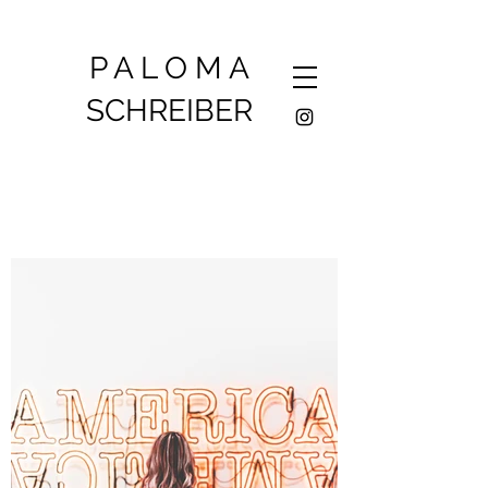
P A L O M A
SCHREIBER