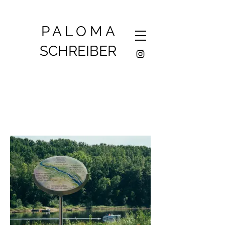
P A L O M A
SCHREIBER