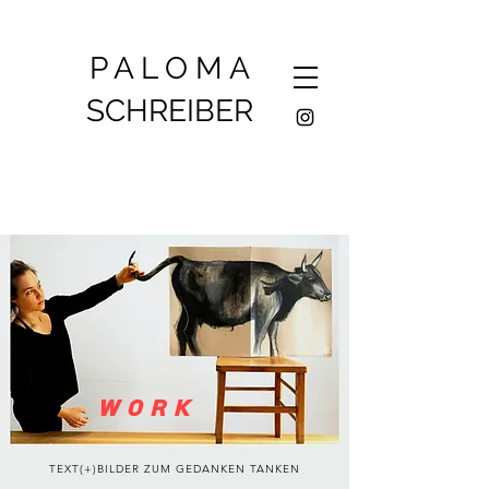
P A L O M A
SCHREIBER
W O R K
TEXT(+)BILDER ZUM GEDANKEN TANKEN